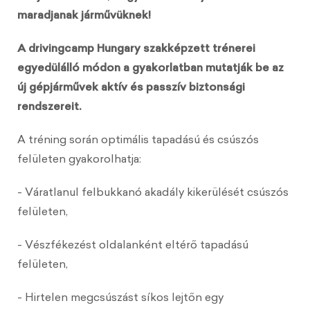
maradjanak járművüknek!
A drivingcamp Hungary szakképzett trénerei
egyedülálló módon a gyakorlatban mutatják be az
új gépjárművek aktív és passzív biztonsági
rendszereit.
A tréning során optimális tapadású és csúszós
felületen gyakorolhatja:
- Váratlanul felbukkanó akadály kikerülését csúszós
felületen,
- Vészfékezést oldalanként eltérő tapadású
felületen,
- Hirtelen megcsúszást síkos lejtőn egy