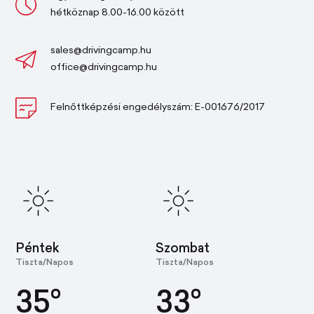
hétköznap 8.00-16.00 között
sales@drivingcamp.hu
office@drivingcamp.hu
Felnőttképzési engedélyszám: E-001676/2017
Péntek
Szombat
Tiszta/Napos
Tiszta/Napos
35°
33°