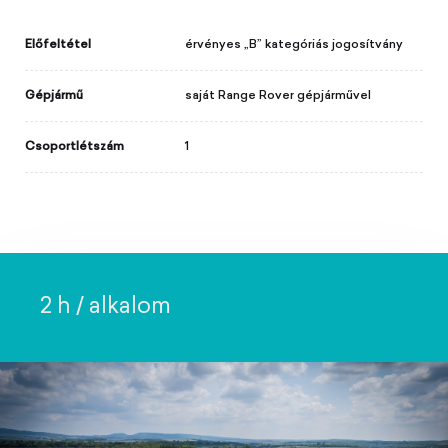
Előfeltétel
érvényes „B” kategóriás jogosítvány
Gépjármű
saját Range Rover gépjárművel
Csoportlétszám
1
2 h / alkalom