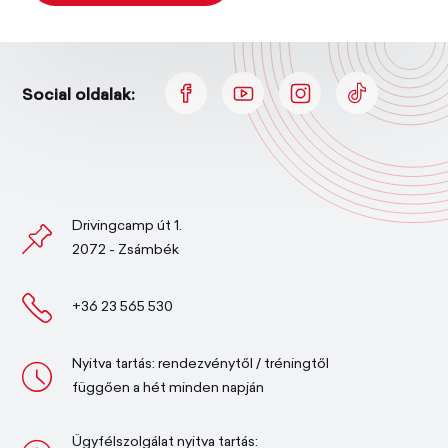
Social oldalak:
Drivingcamp út 1.
2072 - Zsámbék
+36 23 565 530
Nyitva tartás: rendezvénytől / tréningtől
függően a hét minden napján
Ügyfélszolgálat nyitva tartás: