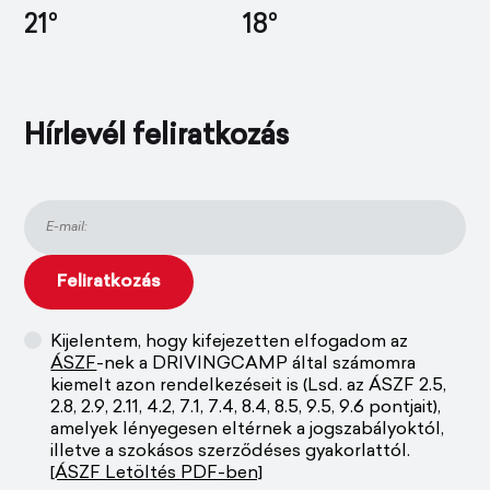
21°
18°
Hírlevél feliratkozás
Kijelentem, hogy kifejezetten elfogadom az
ÁSZF
-nek a DRIVINGCAMP által számomra
kiemelt azon rendelkezéseit is (Lsd. az ÁSZF 2.5,
2.8, 2.9, 2.11, 4.2, 7.1, 7.4, 8.4, 8.5, 9.5, 9.6 pontjait),
amelyek lényegesen eltérnek a jogszabályoktól,
illetve a szokásos szerződéses gyakorlattól.
[ÁSZF Letöltés PDF-ben]