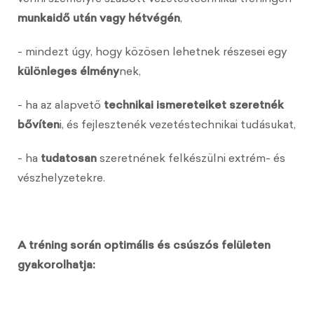
munkaidő után vagy hétvégén
,
- mindezt úgy, hogy közösen lehetnek részesei egy
különleges élmény
nek,
- ha az alapvető
technikai ismereteiket szeretnék
bővíten
i, és fejlesztenék vezetéstechnikai tudásukat,
- ha
tudatosan
szeretnének felkészülni extrém- és
vészhelyzetekre.
A tréning során optimális és csúszós felületen
gyakorolhatja: