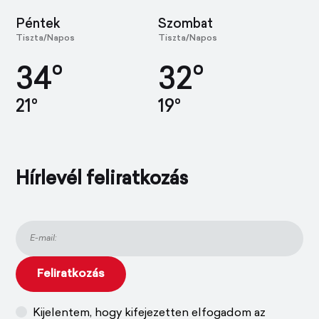
Péntek
Szombat
Tiszta/Napos
Tiszta/Napos
34°
32°
21°
19°
Hírlevél feliratkozás
Kijelentem, hogy kifejezetten elfogadom az