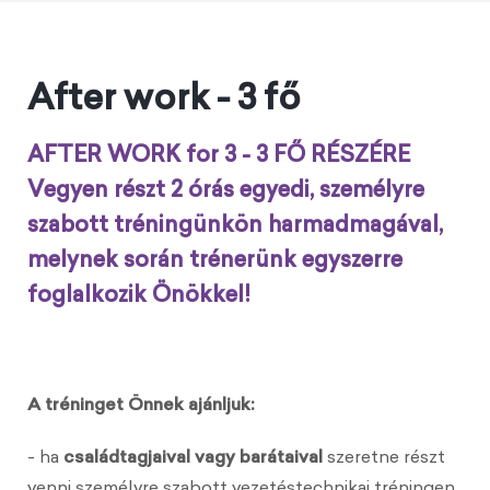
After work - 3 fő
AFTER WORK for 3 - 3 FŐ RÉSZÉRE
Vegyen részt 2 órás egyedi, személyre
szabott tréningünkön harmadmagával,
melynek során trénerünk egyszerre
foglalkozik Önökkel!
A tréninget Önnek ajánljuk:
- ha
családtagjaival vagy barátaival
szeretne részt
venni személyre szabott vezetéstechnikai tréningen