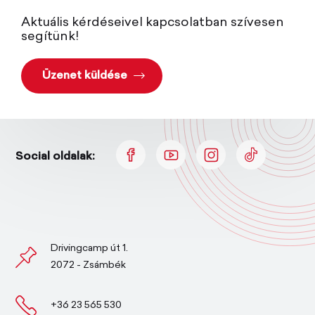
Aktuális kérdéseivel kapcsolatban szívesen
segítünk!
Üzenet küldése
Social oldalak:
Drivingcamp út 1.
2072 - Zsámbék
+36 23 565 530