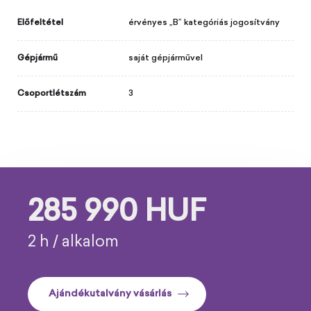
Előfeltétel
érvényes „B” kategóriás jogosítvány
Gépjármű
saját gépjárművel
Csoportlétszám
3
285 990 HUF
2 h / alkalom
Ajándékutalvány vásárlás