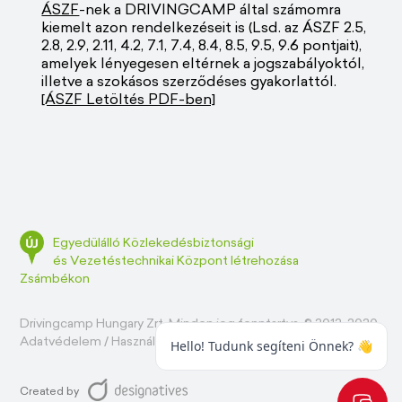
ÁSZF
-nek a DRIVINGCAMP által számomra
kiemelt azon rendelkezéseit is (Lsd. az ÁSZF 2.5,
2.8, 2.9, 2.11, 4.2, 7.1, 7.4, 8.4, 8.5, 9.5, 9.6 pontjait),
amelyek lényegesen eltérnek a jogszabályoktól,
illetve a szokásos szerződéses gyakorlattól.
[ÁSZF Letöltés PDF-ben]
Egyedülálló Közlekedésbiztonsági
és Vezetéstechnikai Központ létrehozása
Zsámbékon
Drivingcamp Hungary Zrt. Minden jog fenntartva. © 2012-2020
Adatvédelem
/
Használati feltételek
/
Impresszum
Created by