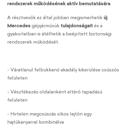
rendszerek működésének aktív bemutatására
.
A résztvevők ez által jobban megismerhetik
új
Mercedes
gépjárművük
tulajdonságait
és a
gyakorlatban is átélhetik a beépített biztonsági
rendszerek működését.
- Váratlanul felbukkanó akadály kikerülése csúszós
felületen
- Vészfékezés oldalanként eltérő tapadású
felületen
- Hirtelen megcsúszás síkos lejtőn egy
hajtűkanyarral kombinálva