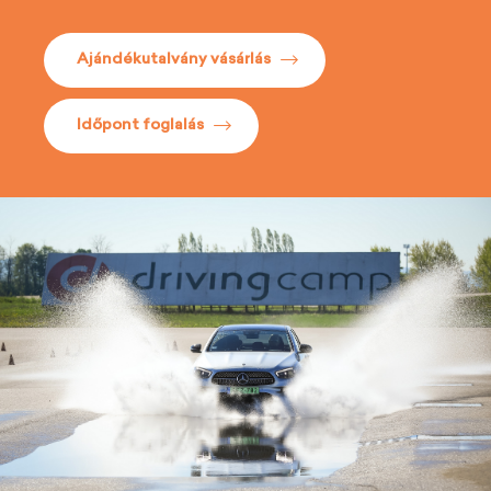
Ajándékutalvány vásárlás
Időpont foglalás