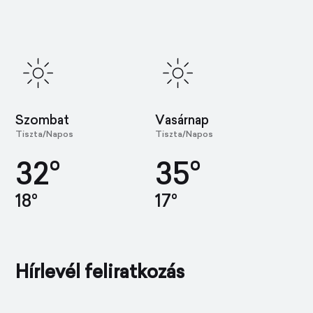
Szombat
Vasárnap
Tiszta/Napos
Tiszta/Napos
32°
35°
18°
17°
Hírlevél feliratkozás