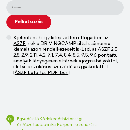
Kijelentem, hogy kifejezetten elfogadom az
ÁSZF
-nek a DRIVINGCAMP által számomra
kiemelt azon rendelkezéseit is (Lsd. az ÁSZF 2.5,
2.8, 2.9, 2.11, 4.2, 7.1, 7.4, 8.4, 8.5, 9.5, 9.6 pontjait),
amelyek lényegesen eltérnek a jogszabályoktól,
illetve a szokásos szerződéses gyakorlattól.
[ÁSZF Letöltés PDF-ben]
Egyedülálló Közlekedésbiztonsági
és Vezetéstechnikai Központ létrehozása