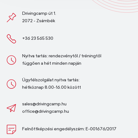
Drivingcamp út 1.
2072 - Zsámbék
+36 23 565 530
Nyitva tartás: rendezvénytől / tréningtől
függően a hét minden napján
Ügyfélszolgálat nyitva tartás:
hétköznap 8.00-16.00 között
sales@drivingcamp.hu
office@drivingcamp.hu
Felnőttképzési engedélyszám: E-001676/2017