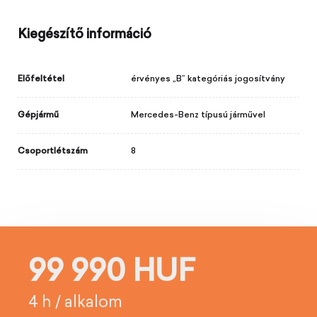
Kiegészítő információ
Előfeltétel
érvényes „B” kategóriás jogosítvány
Gépjármű
Mercedes-Benz típusú járművel
Csoportlétszám
8
99 990 HUF
4 h / alkalom