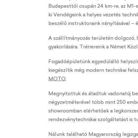
Budapesttől csupán 24 km-re, az M1-e
ki Vendégeink a helyes vezetés techni
beszélő instruktoraink irányításával – 
A szállítmányozás területén dolgozó, h
gyakorlására. Trénereink a Német Köz
Fogadóépületünk egyedülálló helyszínt
kiegészítik még modern technikai felsz
MOTO
.
Megnyitottuk és átadtuk vadonatúj b
négyzetméterével több mint 250 ember,
showroomban elérhetőek a legkorszerűb
rendezvénytechnikai szolgáltatást is t
Nálunk található Magyarország legizga