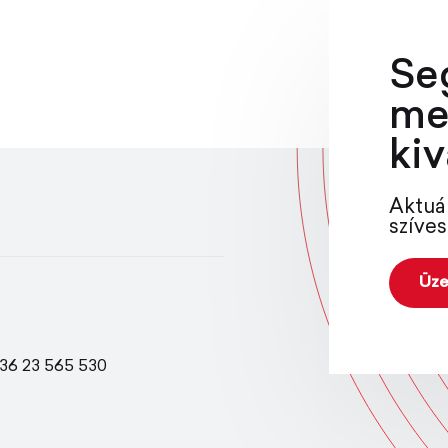
Se
me
kiv
Aktuá
szíves
Üze
36 23 565 530