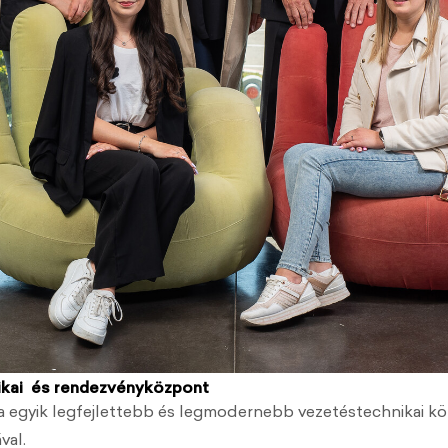
ikai és rendezvényközpont
a egyik legfejlettebb és legmodernebb vezetéstechnikai köz
val.