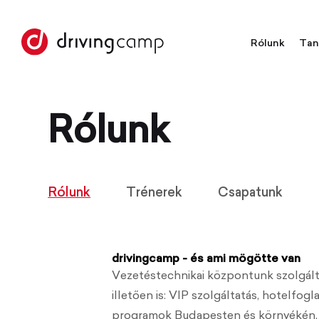
Rólunk
Tan
Rólunk
Rólunk
Trénerek
Csapatunk
drivingcamp - és ami mögötte van
Vezetéstechnikai központunk szolgált
illetően is: VIP szolgáltatás, hotelfog
programok Budapesten és környékén, ad