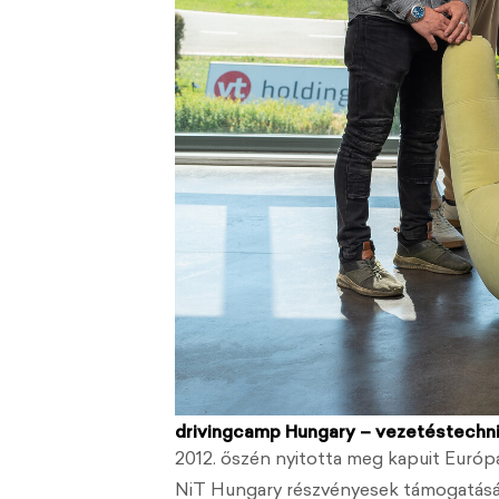
drivingcamp Hungary – vezetéstechn
2012. őszén nyitotta meg kapuit Európ
NiT Hungary részvényesek támogatásá