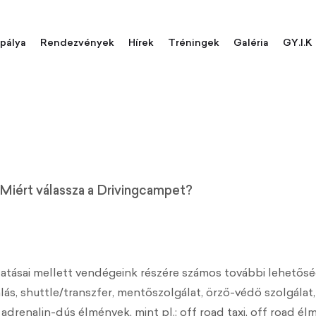
pálya
Rendezvények
Hírek
Tréningek
Galéria
GY.I.K
Miért válassza a Drivingcampet?
atásai mellett vendégeink részére számos további lehetősé
lalás, shuttle/transzfer, mentőszolgálat, örző-védő szolgálat
renalin-dús élmények, mint pl.: off road taxi, off road é