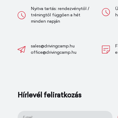
Nyitva tartás: rendezvénytől /
Ü
tréningtől függően a hét
h
minden napján
sales@drivingcamp.hu
F
office@drivingcamp.hu
e
Hírlevél feliratkozás