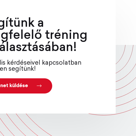
gítünk a
gfelelő tréning
álasztásában!
lis kérdéseivel kapcsolatban
en segítünk!
net küldése