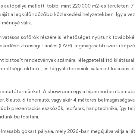
s autópálya mellett, több mint 220.000 m2-es területen, 
káját a legkülönbözőbb közlekedési helyzetekben. Így a ve
élménnyé válik.
ivatásos sofőrök részére is lehetőséget nyújtunk továbbkép
lekedésbiztonsági Tanács (DVR) legmagasabb szintű képzés
 biztosít rendezvények számára, lélegzetelállító kilátással
ereltségű oktató-, és tárgyalótermeink, valamint kulináris 
emutatótermünket. A showroom egy a hipermodern bemutat
 8 autó, 6 teherautó, vagy akár 4 méteres belmagasságával
b prezentációs eszközök, ledfalak, hangtechnika, így telj
udunk biztosítani.
lmasabb gokart pályája, mely 2026-ban megújúlva várja a lá