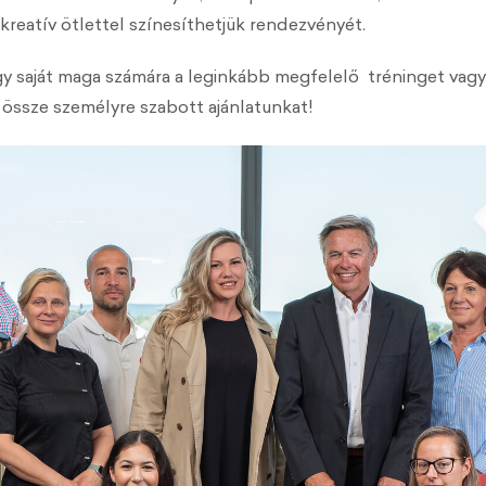
reatív ötlettel színesíthetjük rendezvényét.
agy saját maga számára a leginkább megfelelő tréninget vagy
k össze személyre szabott ajánlatunkat!