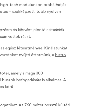
7 high-tech modulunkon próbálhatják
zetés – szakképzett, több nyelven
zésre és kihívást jelentő szituációk
ein vettek részt.
 az egész létesítményre. Kínálatunkat
élvezeteket nyújtó éttermünk, a
bistro
ótér, amely a maga 300
 buszok befogadására is alkalmas. A
es körű
togatókat. Az 760 méter hosszú kültéri