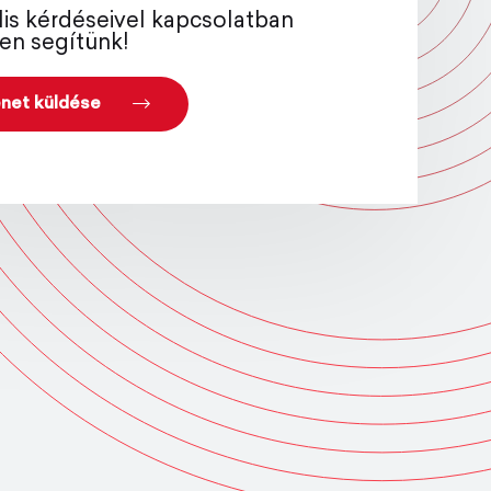
lis kérdéseivel kapcsolatban
en segítünk!
net küldése