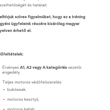
ezelhetőségét és határait.
elhívjuk szíves figyelmüket, hogy ez a tréning
gyéni ügyfeleink részére kizárólag magyar
yelven érhető el.
lőfeltételek:
Érvényes
A1, A2 vagy A kategóriás
vezetői
engedély.
Teljes motoros védőfelszerelés:
bukósisak,
motoros kesztyű,
motoros kabát,