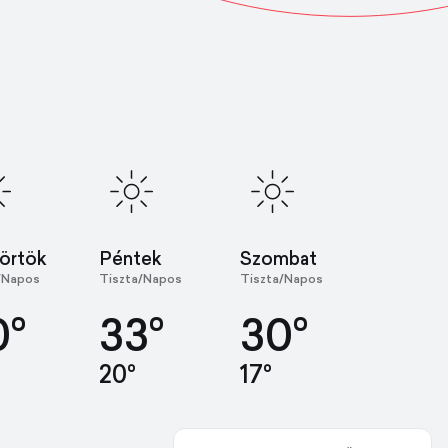
örtök
Péntek
Szombat
/Napos
Tiszta/Napos
Tiszta/Napos
0°
33°
30°
20°
17°