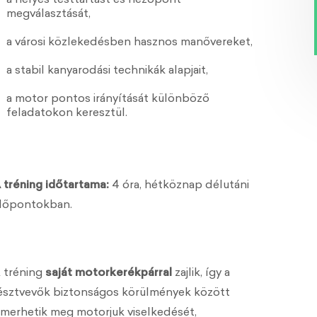
a helyes testtartást és nézőpont
megválasztását,
a városi közlekedésben hasznos manővereket,
a stabil kanyarodási technikák alapjait,
a motor pontos irányítását különböző
feladatokon keresztül.
 tréning időtartama:
4 óra, hétköznap délutáni
dőpontokban.
 tréning
saját motorkerékpárral
zajlik, így a
észtvevők biztonságos körülmények között
smerhetik meg motorjuk viselkedését,