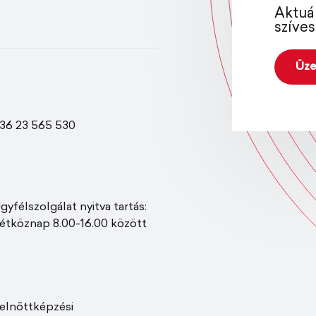
Aktuá
szíves
Üze
36 23 565 530
gyfélszolgálat nyitva tartás:
étköznap 8.00-16.00 között
elnőttképzési