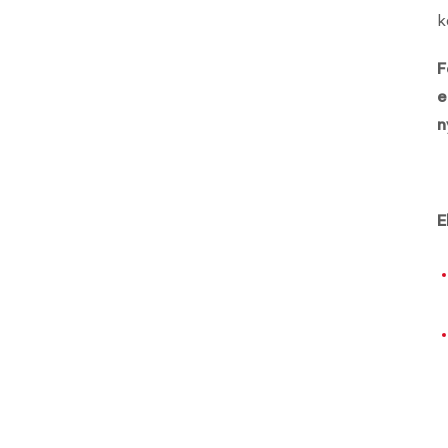
k
F
e
n
E