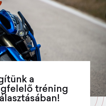
gítünk a
gfelelő tréning
álasztásában!