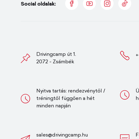
Social oldalak:
Drivingcamp út 1.
+
2072 - Zsámbék
Nyitva tartás: rendezvénytől /
Ü
tréningtől függően a hét
h
minden napján
sales@drivingcamp.hu
F