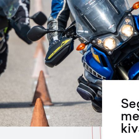
Se
me
kiv