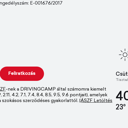
ngedélyszám: E-001676/2017
Csüt
Tiszta
ZF
-nek a DRIVINGCAMP által számomra kiemelt
4
.11, 4.2, 7.1, 7.4, 8.4, 8.5, 9.5, 9.6 pontjait), amelyek
 a szokásos szerződéses gyakorlattól.
[ÁSZF Letöltés
23°