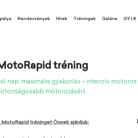
pálya
Rendezvények
Hírek
Tréningek
Galéria
GY.I.K
MotoRapid tréning
él nap, maximális gyakorlás – intenzív motoros
iztonságosabb motorozásért.
 MotoRapid tréninget Önnek ajánljuk: