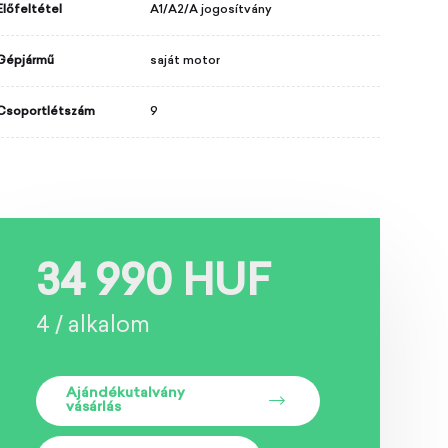
Előfeltétel
A1/A2/A jogosítvány
Gépjármű
saját motor
Csoportlétszám
9
34 990 HUF
4 / alkalom
Ajándékutalvány
vásárlás