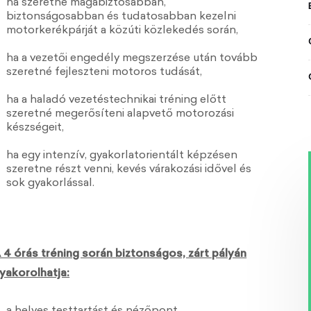
ha szeretné magabiztosabban,
biztonságosabban és tudatosabban kezelni
motorkerékpárját a közúti közlekedés során,
ha a vezetői engedély megszerzése után tovább
szeretné fejleszteni motoros tudását,
ha a haladó vezetéstechnikai tréning előtt
szeretné megerősíteni alapvető motorozási
készségeit,
ha egy intenzív, gyakorlatorientált képzésen
szeretne részt venni, kevés várakozási idővel és
sok gyakorlással.
 4 órás tréning során biztonságos, zárt pályán
yakorolhatja: