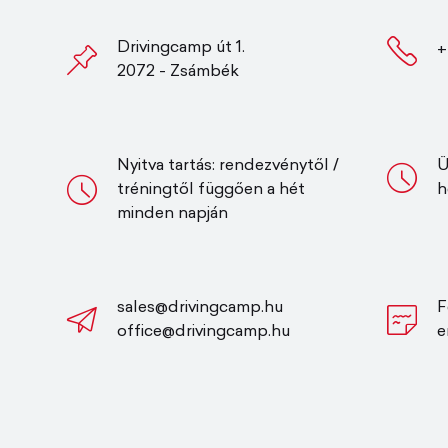
Drivingcamp út 1.
+
2072 - Zsámbék
Nyitva tartás: rendezvénytől /
Ü
tréningtől függően a hét
h
minden napján
sales@drivingcamp.hu
F
office@drivingcamp.hu
e