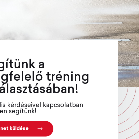
gítünk a
gfelelő tréning
álasztásában!
lis kérdéseivel kapcsolatban
en segítünk!
net küldése