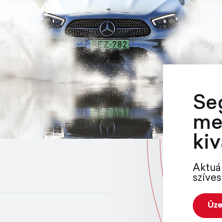
Se
me
kiv
Aktuá
szíves
Üze