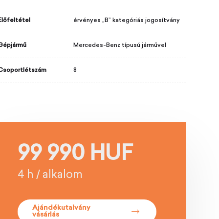
Előfeltétel
érvényes „B” kategóriás jogosítvány
Gépjármű
Mercedes-Benz típusú járművel
Csoportlétszám
8
99 990 HUF
4 h / alkalom
Ajándékutalvány
vásárlás