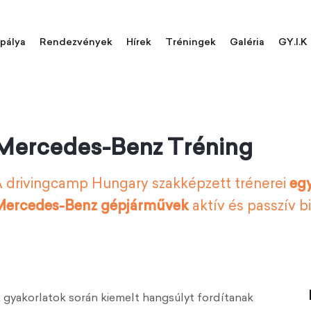
pálya
Rendezvények
Hírek
Tréningek
Galéria
GY.I.K
Mercedes-Benz Tréning
 drivingcamp Hungary szakképzett trénerei
eg
Mercedes-Benz gépjárművek
aktív és passzív b
 gyakorlatok során kiemelt hangsúlyt fordítanak