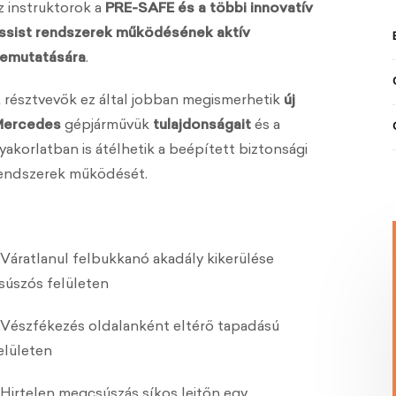
z instruktorok a
PRE-SAFE és a többi innovatív
ssist rendszerek működésének aktív
emutatására
.
 résztvevők ez által jobban megismerhetik
új
ercedes
gépjárművük
tulajdonságait
és a
yakorlatban is átélhetik a beépített biztonsági
endszerek működését.
 Váratlanul felbukkanó akadály kikerülése
súszós felületen
 Vészfékezés oldalanként eltérő tapadású
elületen
 Hirtelen megcsúszás síkos lejtőn egy