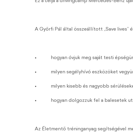
Ez a célja a drivingcamp Mercedes-Benz újau
A Győrfi Pál által összeállított „Save live
• hogyan óvjuk meg saját testi épségün
• milyen segélyhívó eszközöket vegyün
• milyen kisebb és nagyobb sérüléseket t
• hogyan dolgozzuk fel a balesetek után 
Az Életmentő tréninganyag segítségével me