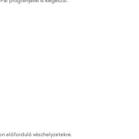
ál programjával is kiegészül.
on előforduló vészhelyzetekre.