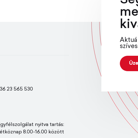
Se
me
kiv
Aktuá
szíves
Üze
36 23 565 530
gyfélszolgálat nyitva tartás:
étköznap 8.00-16.00 között