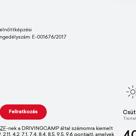
elnőttképzési
ngedélyszám: E-001676/2017
Csüt
Tiszta
ZF
-nek a DRIVINGCAMP által számomra kiemelt
.11, 4.2, 7.1, 7.4, 8.4, 8.5, 9.5, 9.6 pontjait), amelyek