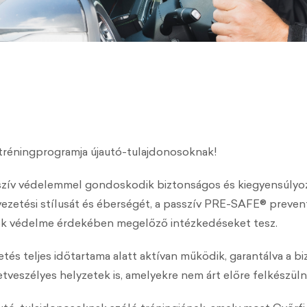
tréningprogramja újautó-tulajdonosoknak!
zív védelemmel gondoskodik biztonságos és kiegyensúlyozot
etési stílusát és éberségét, a passzív PRE-SAFE® preventí
asok védelme érdekében megelőző intézkedéseket tesz.
etés teljes időtartama alatt aktívan működik, garantálva a 
tveszélyes helyzetek is, amelyekre nem árt előre felkészülni