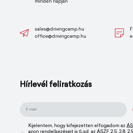
minden napján
sales@drivingcamp.hu
F
office@drivingcamp.hu
e
Hírlevél feliratkozás
Kijelentem, hogy kifejezetten elfogadom az
ÁS
azon rendelkezéseit is (Lsd. az ÁSZF 2.5, 2.8, 2.9, 2