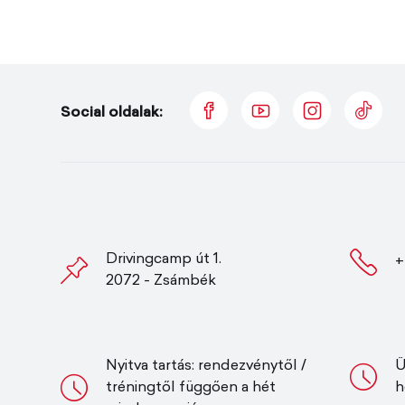
Social oldalak:
Drivingcamp út 1.
+
2072 - Zsámbék
Nyitva tartás: rendezvénytől /
Ü
tréningtől függően a hét
h