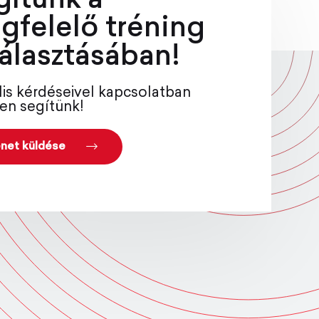
gítünk a
gfelelő tréning
álasztásában!
lis kérdéseivel kapcsolatban
en segítünk!
net küldése