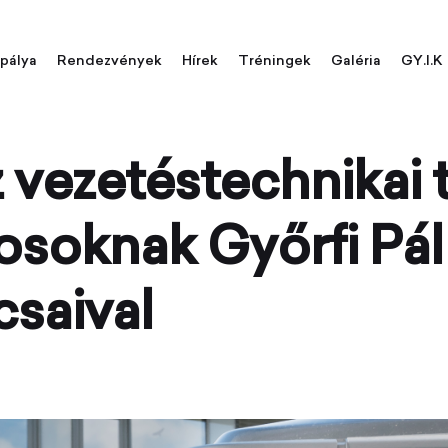
pálya
Rendezvények
Hírek
Tréningek
Galéria
GY.I.K
vezetéstechnikai 
osoknak Győrfi Pál
csaival