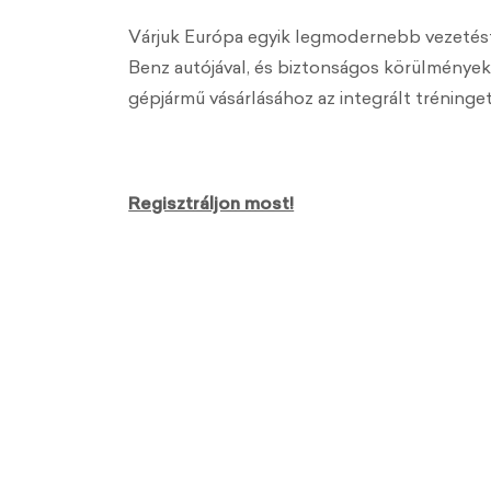
Várjuk Európa egyik legmodernebb vezetést
Benz autójával, és biztonságos körülmények
gépjármű vásárlásához az integrált tréninge
Regisztráljon most!