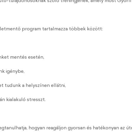
tó-tulajdonosoknak szóló tréningjének, amely most Győrfi P
s” életmentő program tartalmazza többek között:
ket mentés esetén,
k igénybe,
udunk a helyszínen ellátni,
kialakuló stresszt.
gtanulhatja, hogyan reagáljon gyorsan és hatékonyan az út