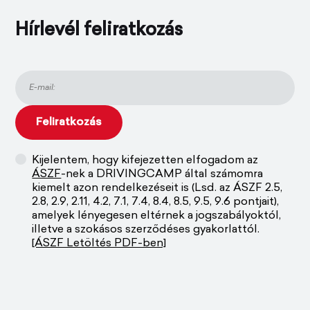
Hírlevél feliratkozás
Kijelentem, hogy kifejezetten elfogadom az
ÁSZF
-nek a DRIVINGCAMP által számomra
kiemelt azon rendelkezéseit is (Lsd. az ÁSZF 2.5,
2.8, 2.9, 2.11, 4.2, 7.1, 7.4, 8.4, 8.5, 9.5, 9.6 pontjait),
amelyek lényegesen eltérnek a jogszabályoktól,
illetve a szokásos szerződéses gyakorlattól.
[ÁSZF Letöltés PDF-ben]