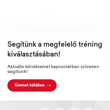
After work - 4 fő
DC Gokart Bajnokság
Lemondási díj
Under 17
Motoros Alap Tréning
Nyári gokart tábor 2026
Kísérő személy
Motoros Haladó Tréning
Gokart utalvány hosszabbítás
Segítünk a megfelelő tréning
kiválasztásában!
Aktuális kérdéseivel kapcsolatban szívesen
segítünk!
Üzenet küldése