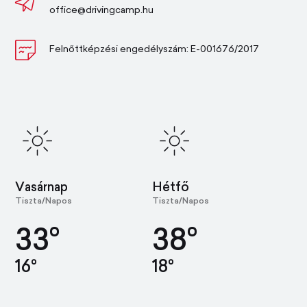
office@drivingcamp.hu
Felnőttképzési engedélyszám: E-001676/2017
Vasárnap
Hétfő
Tiszta/Napos
Tiszta/Napos
33°
38°
16°
18°