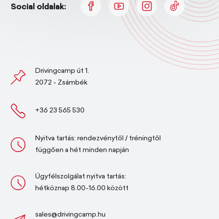
Social oldalak:
Drivingcamp út 1.
2072 - Zsámbék
+36 23 565 530
Nyitva tartás: rendezvénytől / tréningtől
függően a hét minden napján
Ügyfélszolgálat nyitva tartás:
hétköznap 8.00-16.00 között
sales@drivingcamp.hu